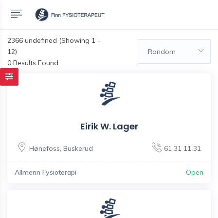
2366
undefined (Showing 1 -
12)
Random
0 Results Found
Eirik W. Lager
Hønefoss
,
Buskerud
61 31 11 31
Allmenn Fysioterapi
Open