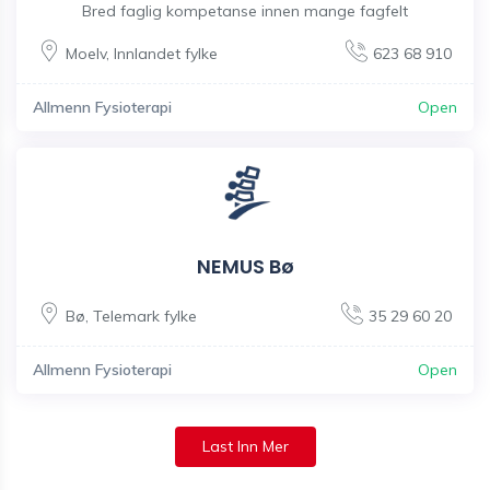
Bred faglig kompetanse innen mange fagfelt
Moelv
,
Innlandet fylke
623 68 910
Allmenn Fysioterapi
Open
NEMUS Bø
Bø
,
Telemark fylke
35 29 60 20
Allmenn Fysioterapi
Open
Last Inn Mer