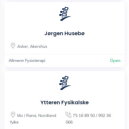
Jørgen Husebø
Asker
,
Akershus
Allmenn Fysioterapi
Open
Ytteren Fysikalske
Mo i Rana
,
Nordland
75 16 89 50 / 992 36
fylke
066