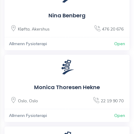
Nina Benberg
Kløfta
,
Akershus
476 20 676
Allmenn Fysioterapi
Open
Monica Thoresen Hekne
Oslo
,
Oslo
22 19 90 70
Allmenn Fysioterapi
Open