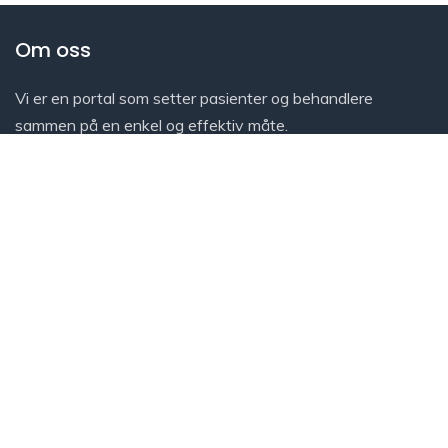
Om oss
Vi er en portal som setter pasienter og behandlere
sammen på en enkel og effektiv måte.
Personvernerklæring
Kom i kontakt
For Klinikker
For Fysioterapeuter
Epost: post@finnfysioterapeut.no