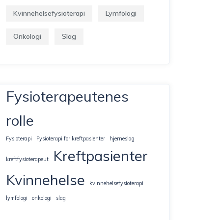
Kvinnehelsefysioterapi
Lymfologi
Onkologi
Slag
Fysioterapeutenes
rolle
Fysioterapi
Fysioterapi for kreftpasienter
hjerneslag
Kreftpasienter
kreftfysioterapeut
Kvinnehelse
kvinnehelsefysioterapi
lymfologi
onkologi
slag