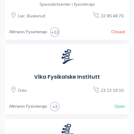
Spesialistsenter i fysioterapi
Lier
,
Buskerud
32 85 48 70
Allmenn Fysioterapi
Closed
+12
Vika Fysikalske Institutt
Oslo
23 13 19 10
Allmenn Fysioterapi
Open
+2