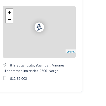
+
−
Leaflet
8, Bryggerigata, Busmoen, Vingnes,
Lillehammer, Innlandet, 2609, Norge
612 62 003