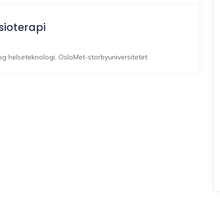
sioterapi
p og helseteknologi, OsloMet-storbyuniversitetet