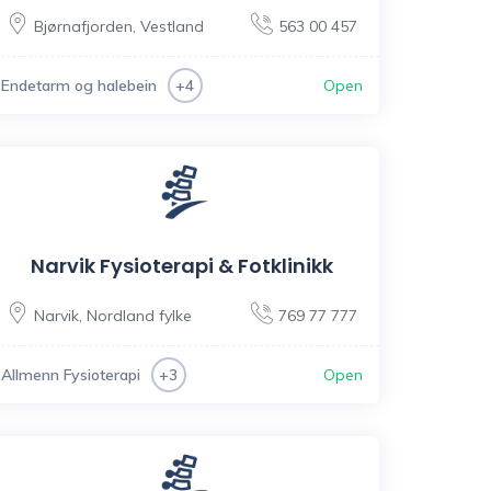
Bjørnafjorden
,
Vestland
563 00 457
Endetarm og halebein
Open
+4
Narvik Fysioterapi & Fotklinikk
Narvik
,
Nordland fylke
769 77 777
Allmenn Fysioterapi
Open
+3