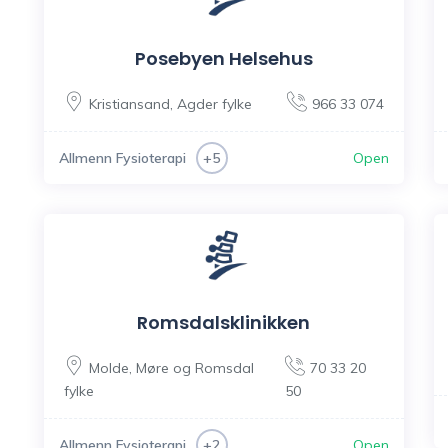
Posebyen Helsehus
Kristiansand
,
Agder fylke
966 33 074
Allmenn Fysioterapi
Open
+5
Romsdalsklinikken
Molde
,
Møre og Romsdal
70 33 20
fylke
50
Allmenn Fysioterapi
Open
+2