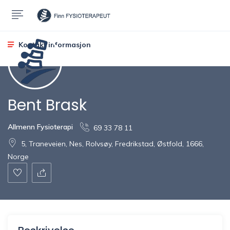
Kontakt informasjon
Bent Brask
Allmenn Fysioterapi
69 33 78 11
5, Traneveien, Nes, Rolvsøy, Fredrikstad, Østfold, 1666,
Norge