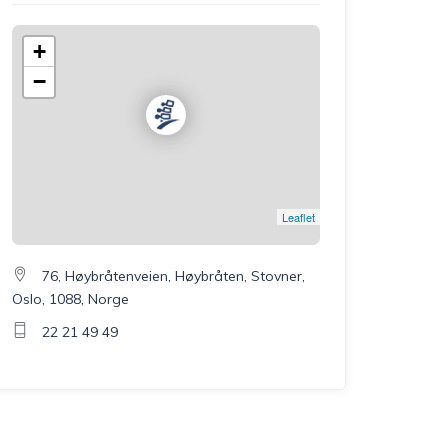
+
−
Leaflet
76, Høybråtenveien, Høybråten, Stovner,
Oslo, 1088, Norge
22 21 49 49