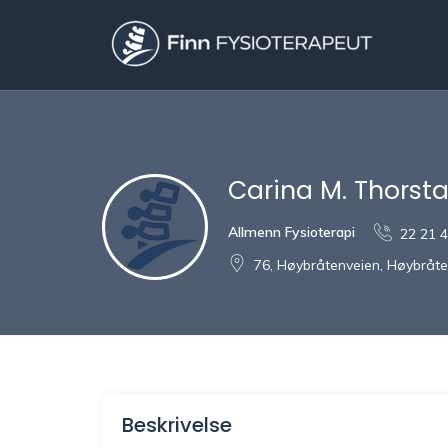
Carina M. Thorst
Allmenn Fysioterapi
22 21 
76, Høybråtenveien, Høybråte
Beskrivelse