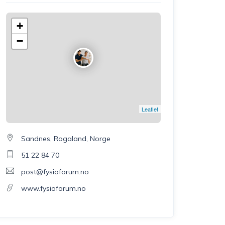
+
−
Leaflet
Sandnes, Rogaland, Norge
51 22 84 70
post@fysioforum.no
www.fysioforum.no