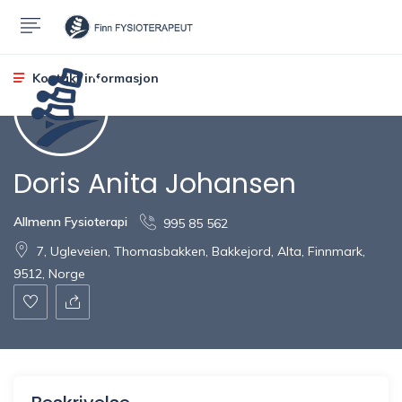
Kontakt informasjon
Doris Anita Johansen
Allmenn Fysioterapi
995 85 562
7, Ugleveien, Thomasbakken, Bakkejord, Alta, Finnmark,
9512, Norge