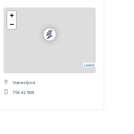
+
−
Leaflet
Valnesfjord
756 42 904