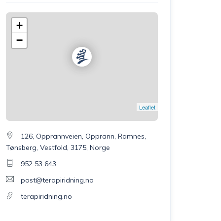
+
−
Leaflet
126, Opprannveien, Opprann, Ramnes,
Tønsberg, Vestfold, 3175, Norge
952 53 643
post@terapiridning.no
terapiridning.no