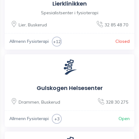
Lierklinikken
Spesialistsenter i fysioterapi
Lier
,
Buskerud
32 85 48 70
Allmenn Fysioterapi
Closed
+12
Gulskogen Helsesenter
Drammen
,
Buskerud
328 30 275
Allmenn Fysioterapi
Open
+3