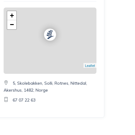
+
−
Leaflet
5, Skolebakken, Solli, Rotnes, Nittedal,
Akershus, 1482, Norge
67 07 22 63