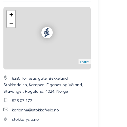
+
−
Leaflet
82B, Torfæus gate, Bekkelund,
Stokkadalen, Kampen, Eiganes og Våland,
Stavanger, Rogaland, 4024, Norge
926 07 172
karianne@stokkafysio.no
stokkafysio.no