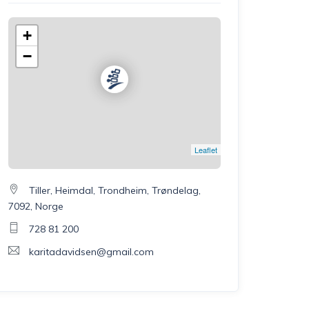
+
−
Leaflet
Tiller, Heimdal, Trondheim, Trøndelag,
7092, Norge
728 81 200
karitadavidsen@gmail.com