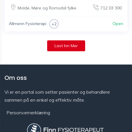
Molde
,
Møre og Romsdal fylke
712 03 300
Allmenn Fysioterapi
Open
+2
Last Inn Mer
Om oss
Vi er en portal som setter pasienter og behandlere
sammen på en enkel og effektiv måte.
Personvernerklæring