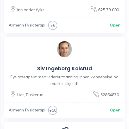
Innlandet fylke
625 79 000
Allmenn Fysioterapi
Open
+6
Siv Ingeborg Kolsrud
Fysioterapeut med videreutdanning innen kvinnehelse og
muskel-skjelett
Lier
,
Buskerud
32854870
Allmenn Fysioterapi
Open
+10