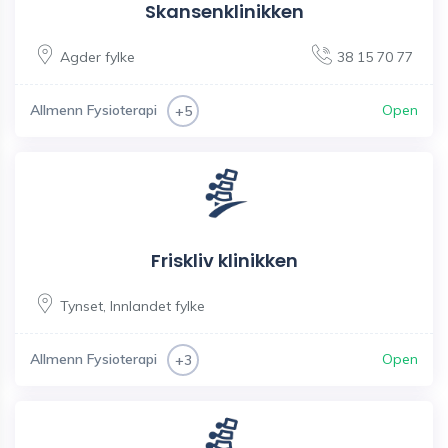
Skansenklinikken
Agder fylke
38 15 70 77
Allmenn Fysioterapi
Open
+5
Friskliv klinikken
Tynset
,
Innlandet fylke
Allmenn Fysioterapi
Open
+3