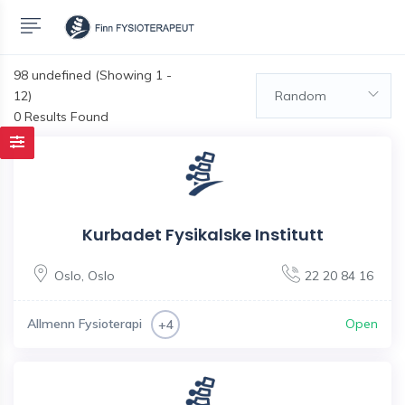
98
undefined (Showing 1 -
12)
Random
0 Results Found
Kurbadet Fysikalske Institutt
Oslo
,
Oslo
22 20 84 16
Allmenn Fysioterapi
Open
+4