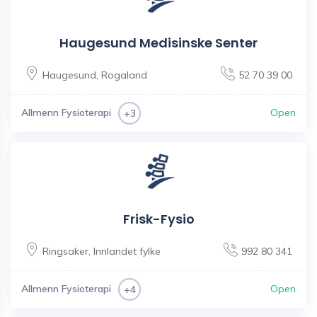
Haugesund Medisinske Senter
Haugesund
,
Rogaland
52 70 39 00
Allmenn Fysioterapi
Open
+3
Frisk-Fysio
Ringsaker
,
Innlandet fylke
992 80 341
Allmenn Fysioterapi
Open
+4