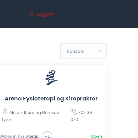
Logg inn
Random
Arena Fysioterapi og Kiropraktor
Molde
,
Møre og Romsdal
702 39
fylke
070
Allmenn Fysioterapi
Open
+1