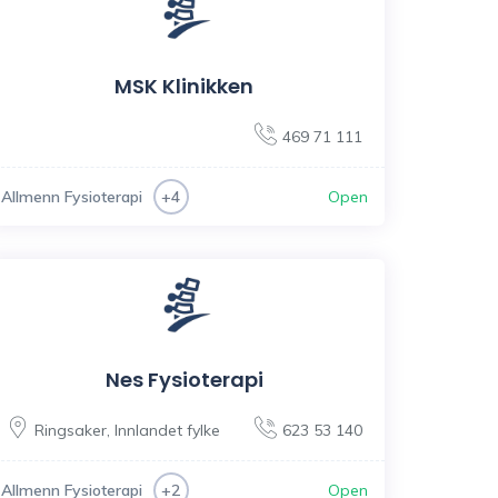
MSK Klinikken
469 71 111
Allmenn Fysioterapi
Open
+4
Nes Fysioterapi
Ringsaker
,
Innlandet fylke
623 53 140
Allmenn Fysioterapi
Open
+2