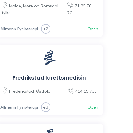
Molde
,
Møre og Romsdal
71 25 70
fylke
70
Allmenn Fysioterapi
Open
+2
Fredrikstad Idrettsmedisin
Frederikstad
,
Østfold
414 19 733
Allmenn Fysioterapi
Open
+3