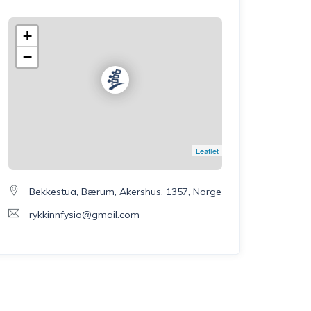
+
−
Leaflet
Bekkestua, Bærum, Akershus, 1357, Norge
rykkinnfysio@gmail.com