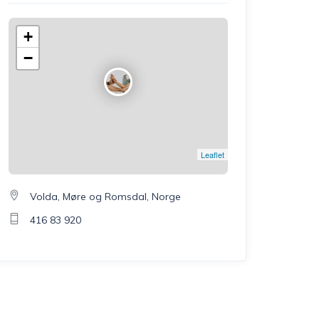
+
−
Leaflet
Volda, Møre og Romsdal, Norge
416 83 920