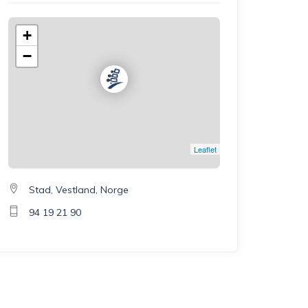
+
−
Leaflet
Stad, Vestland, Norge
94 19 21 90