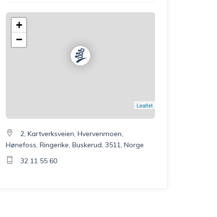
+
−
Leaflet
2, Kartverksveien, Hvervenmoen,
Hønefoss, Ringerike, Buskerud, 3511, Norge
32 11 55 60