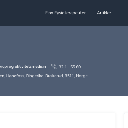
Finn Fysioterapeuter
Artikler
erapi og aktivitetsmedisin
32 11 55 60
en, Hønefoss, Ringerike, Buskerud, 3511, Norge