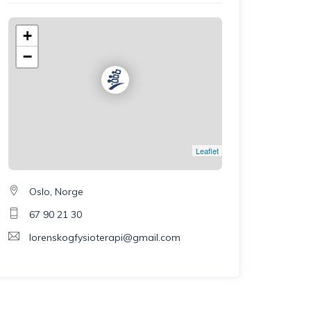
+
−
Leaflet
Oslo, Norge
67 90 21 30
lorenskogfysioterapi@gmail.com