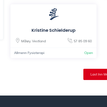
Kristine Schielderup
Måløy
,
Vestland
57 85 09 60
Allmenn Fysioterapi
Open
Last Inn M