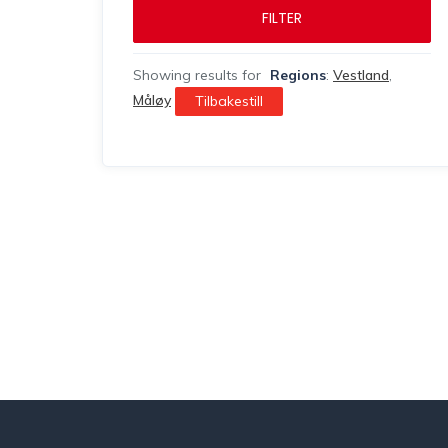
FILTER
Showing results for
Regions
:
Vestland
,
Måløy
Tilbakestill