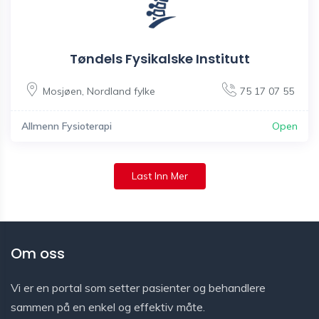
Tøndels Fysikalske Institutt
Mosjøen
,
Nordland fylke
75 17 07 55
Allmenn Fysioterapi
Open
Last Inn Mer
Om oss
Vi er en portal som setter pasienter og behandlere
sammen på en enkel og effektiv måte.