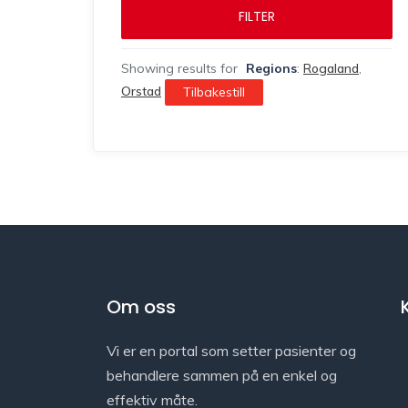
FILTER
Showing results for
Regions
:
Rogaland
,
Orstad
Tilbakestill
Om oss
Vi er en portal som setter pasienter og
behandlere sammen på en enkel og
effektiv måte.