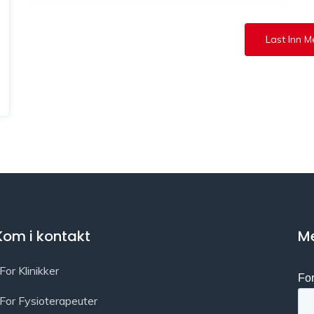
Last Inn M
Kom i kontakt
Me
For Klinikker
For Fysioterapeuter