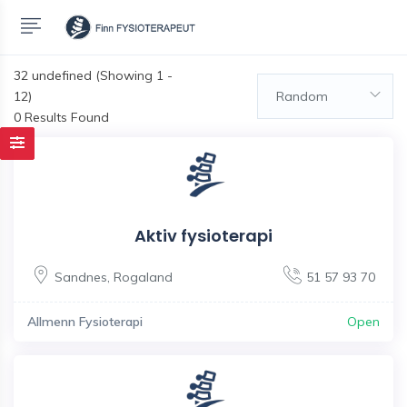
32
undefined (Showing 1 -
12)
Random
0 Results Found
Aktiv fysioterapi
Sandnes
,
Rogaland
51 57 93 70
Allmenn Fysioterapi
Open