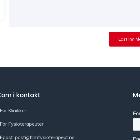
Last Inn M
Kom i kontakt
Me
For Klinikker
For Fysioterapeuter
Epost: post@finnfysioterapeut.no