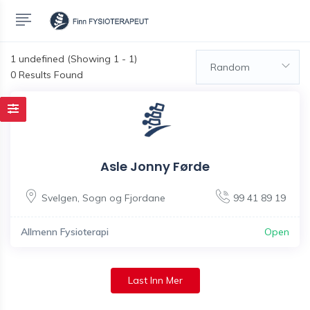
1
undefined (Showing 1 - 1)
Random
0 Results Found
Asle Jonny Førde
Svelgen
,
Sogn og Fjordane
99 41 89 19
Allmenn Fysioterapi
Open
Last Inn Mer