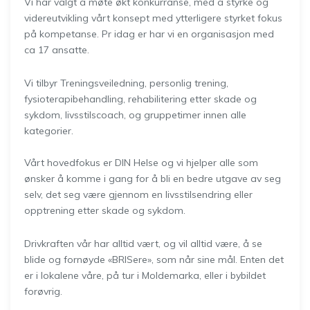
Vi har valgt å møte økt konkurranse, med å styrke og
videreutvikling vårt konsept med ytterligere styrket fokus
på kompetanse. Pr idag er har vi en organisasjon med
ca 17 ansatte.
Vi tilbyr Treningsveiledning, personlig trening,
fysioterapibehandling, rehabilitering etter skade og
sykdom, livsstilscoach, og gruppetimer innen alle
kategorier.
Vårt hovedfokus er DIN Helse og vi hjelper alle som
ønsker å komme i gang for å bli en bedre utgave av seg
selv, det seg være gjennom en livsstilsendring eller
opptrening etter skade og sykdom.
Drivkraften vår har alltid vært, og vil alltid være, å se
blide og fornøyde «BRISere», som når sine mål. Enten det
er i lokalene våre, på tur i Moldemarka, eller i bybildet
forøvrig.