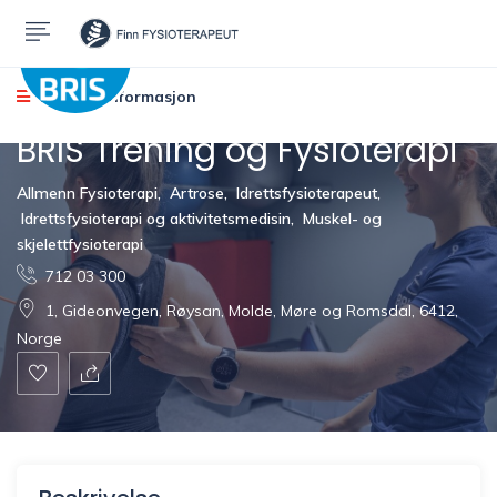
Kontakt informasjon
BRIS Trening og Fysioterapi
Allmenn Fysioterapi
,
Artrose
,
Idrettsfysioterapeut
,
Idrettsfysioterapi og aktivitetsmedisin
,
Muskel- og
skjelettfysioterapi
712 03 300
1, Gideonvegen, Røysan, Molde, Møre og Romsdal, 6412,
Norge